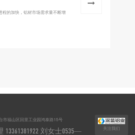
进程的加快，铝材市场需求量不断增
台市福山区回里工业园鸿泰路15号
关注我们
13361381922 刘女士0535—