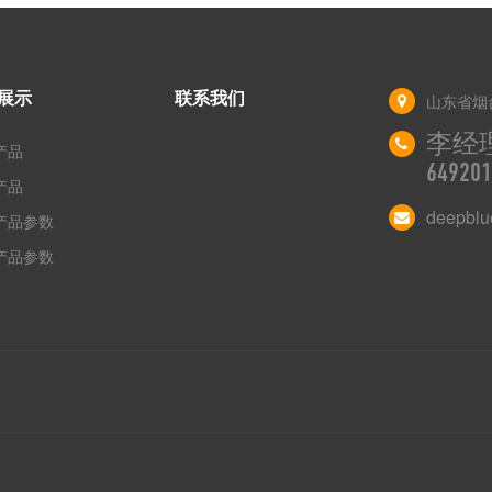
展示
联系我们
山东省烟
李经理 
产品
6492
产品
deepbl
产品参数
产品参数