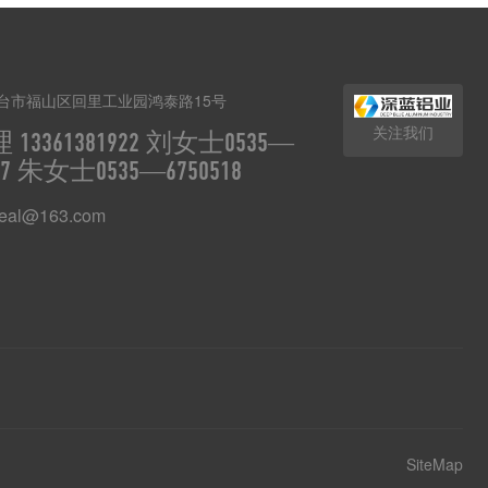
台市福山区回里工业园鸿泰路15号
关注我们
13361381922 刘女士0535—
017 朱女士0535—6750518
ueal@163.com
SiteMap